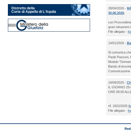
28/04/2026 -
MA
Distretto della
Corte di Appello di L'Aquila
30.06.2026
.
con Provvediment
gravi situazioni di
File allegato -
fo
14/01/2026 -
Ba
Si comunica che 
Paolo Passoni, h
Modulo "Domand
Bando di tirocin
Comunicazione
19/09/2025 -
CH
IL GIORNO 29
ORE 08:00 ALL
rif. 1822/2025 [
l
File allegato -
fo
Red