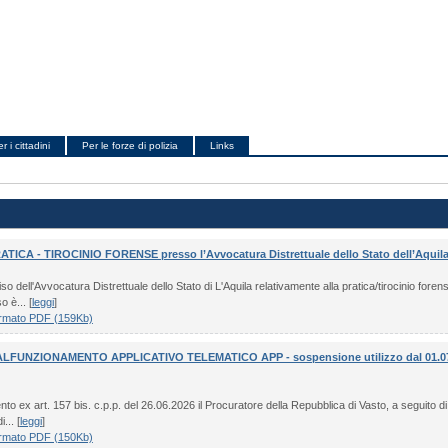
r i cittadini
Per le forze di polizia
Links
ATICA - TIROCINIO FORENSE presso l’Avvocatura Distrettuale dello Stato dell’Aquil
iso dell'Avvocatura Distrettuale dello Stato di L'Aquila relativamente alla pratica/tirocinio foren
o è... [
leggi
]
rmato PDF (159Kb)
LFUNZIONAMENTO APPLICATIVO TELEMATICO APP - sospensione utilizzo dal 01.07.
o ex art. 157 bis. c.p.p. del 26.06.2026 il Procuratore della Repubblica di Vasto, a seguito di 
... [
leggi
]
rmato PDF (150Kb)