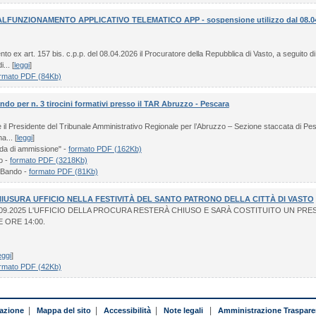
LFUNZIONAMENTO APPLICATIVO TELEMATICO APP - sospensione utilizzo dal 08.04.
o ex art. 157 bis. c.p.p. del 08.04.2026 il Procuratore della Repubblica di Vasto, a seguito di 
... [
leggi
]
rmato PDF (84Kb)
ndo per n. 3 tirocini formativi presso il TAR Abruzzo - Pescara
il Presidente del Tribunale Amministrativo Regionale per l’Abruzzo – Sezione staccata di Pes
a... [
leggi
]
a di ammissione" -
formato PDF (162Kb)
io -
formato PDF (3218Kb)
 Bando -
formato PDF (81Kb)
IUSURA UFFICIO NELLA FESTIVITÀ DEL SANTO PATRONO DELLA CITTÀ DI VASTO
.09.2025 L'UFFICIO DELLA PROCURA RESTERÀ CHIUSO E SARÀ COSTITUITO UN PRES
E ORE 14:00.
eggi
]
rmato PDF (42Kb)
azione
|
Mappa del sito
|
Accessibilità
|
Note legali
|
Amministrazione Traspare