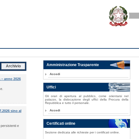
Amministrazione Trasparente
Archivio
Accedi
a – anno 2026
Uffici
se.
Gli orari di apertura al pubblico, come orientarsi nel
palazzo, la dislocazione degli uffici della Procura della
Repubblica e tutto il personale.
Accedi
2026 sino al
Certificati online
persistenti e
Sezione dedicata alle richieste per i certificati online.