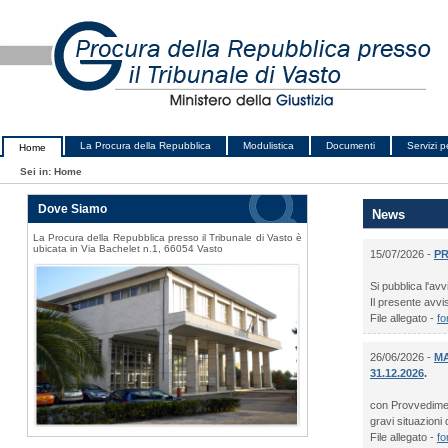
La Procura della Repubblica
Modulistica
Documenti
Servizi pe
Home
Sei in:
Home
Dove Siamo
News
La Procura della Repubblica presso il Tribunale di Vasto è
ubicata in Via Bachelet n.1, 66054 Vasto
15/07/2026 -
PR
Si pubblica l'avv
Il presente avvis
File allegato -
fo
26/06/2026 -
MA
31.12.2026
.
con Provvediment
gravi situazioni di
File allegato -
fo