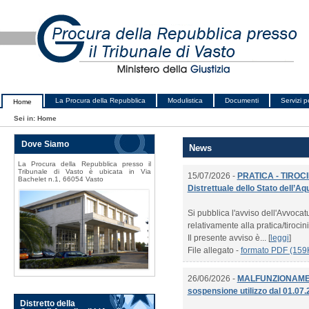
La Procura della Repubblica
Modulistica
Documenti
Servizi pe
Home
Sei in:
Home
Dove Siamo
News
La Procura della Repubblica presso il
Tribunale di Vasto è ubicata in Via
15/07/2026 -
PRATICA - TIROCI
Bachelet n.1, 66054 Vasto
Distrettuale dello Stato dell’Aq
Si pubblica l'avviso dell'Avvocatu
relativamente alla pratica/tirocin
Il presente avviso è... [
leggi
]
File allegato -
formato PDF (159
26/06/2026 -
MALFUNZIONAMEN
sospensione utilizzo dal 01.07.
Distretto della