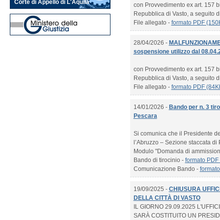
Corte di Appello di L'Aquila
con Provvedimento ex art. 157 bis
Repubblica di Vasto, a seguito di p
File allegato -
formato PDF (150
28/04/2026 -
MALFUNZIONAMEN
sospensione utilizzo dal 08.04.
con Provvedimento ex art. 157 bis
Repubblica di Vasto, a seguito di p
File allegato -
formato PDF (84K
14/01/2026 -
Bando per n. 3 tir
Pescara
Si comunica che il Presidente d
l’Abruzzo – Sezione staccata di P
Modulo "Domanda di ammission
Bando di tirocinio -
formato PDF
Comunicazione Bando -
format
19/09/2025 -
CHIUSURA UFFIC
DELLA CITTÀ DI VASTO
IL GIORNO 29.09.2025 L'UFF
SARÀ COSTITUITO UN PRESIDI